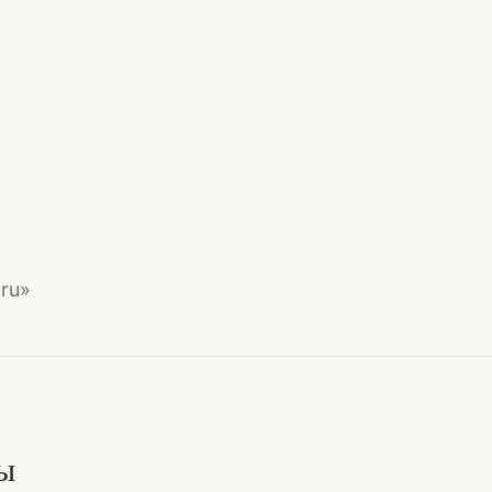
ru»
ы